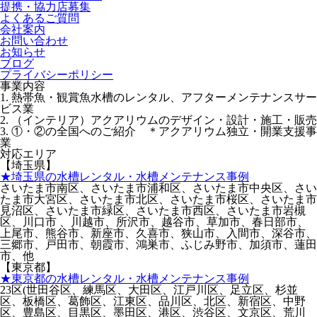
提携・協力店募集
よくあるご質問
会社案内
お問い合わせ
お知らせ
ブログ
プライバシーポリシー
事業内容
1. 熱帯魚・観賞魚水槽のレンタル、アフターメンテナンスサー
ビス業
2. （インテリア）アクアリウムのデザイン・設計・施工・販売
3. ①・②の全国へのご紹介 ＊アクアリウム独立・開業支援事
業
対応エリア
【埼玉県】
★埼玉県の水槽レンタル・水槽メンテナンス事例
さいたま市南区、さいたま市浦和区、さいたま市中央区、さい
たま市大宮区、さいたま市北区、さいたま市桜区、さいたま市
見沼区、さいたま市緑区、さいたま市西区、さいたま市岩槻
区、川口市 、川越市、所沢市、越谷市、草加市、春日部市、
上尾市、熊谷市、新座市、久喜市、狭山市、入間市、深谷市、
三郷市、戸田市、朝霞市、鴻巣市、ふじみ野市、加須市、蓮田
市、他
【東京都】
★東京都の水槽レンタル・水槽メンテナンス事例
23区(世田谷区、練馬区、大田区、江戸川区、足立区、杉並
区、板橋区、葛飾区、江東区、品川区、北区、新宿区、中野
区、豊島区、目黒区、墨田区、港区、渋谷区、文京区、荒川