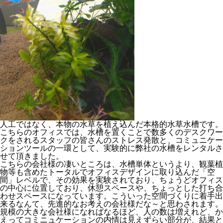
人工ではなく、本物の水草を植え込んだ本格的水草水槽です。
こちらのオフィスでは、水槽を置くことで数多くのデスクワー
クをされるスタッフの皆さんのストレス発散と、コミュニケー
ションツールの一環として、実験的に弊社の水槽をレンタルさ
せて頂きました。
こちらの会社様の凄いところは、水槽単体というより、観葉植
物等も含めたトータルでオフィスデザインに取り込んだ「空
間」レベルで、その効果を実験されており、ちょうどオフィス
の中心に位置しており、休憩スペースや、ちょっとした打ち合
わせスペースになっています。こういった空間づくりに着手出
来るなんて、先進的なお考えの会社様だな～と思わされます。
規模の大きな会社様になればなるほど、人の数は増えれど、か
えってコミニュケーションの内情は見えずらい部分が、結果と