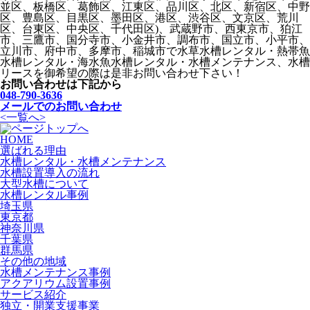
並区、板橋区、葛飾区、江東区、品川区、北区、新宿区、中野
区、豊島区、目黒区、墨田区、港区、渋谷区、文京区、荒川
区、台東区、中央区、千代田区)、武蔵野市、西東京市、狛江
市、三鷹市、国分寺市、小金井市、調布市、国立市、小平市、
立川市、府中市、多摩市、稲城市で水草水槽レンタル・熱帯魚
水槽レンタル・海水魚水槽レンタル・水槽メンテナンス、水槽
リースを御希望の際は是非お問い合わせ下さい！
お問い合わせは下記から
048-790-3636
メールでのお問い合わせ
<
一覧へ
>
HOME
選ばれる理由
水槽レンタル・水槽メンテナンス
水槽設置導入の流れ
大型水槽について
水槽レンタル事例
埼玉県
東京都
神奈川県
千葉県
群馬県
その他の地域
水槽メンテナンス事例
アクアリウム設置事例
サービス紹介
独立・開業支援事業