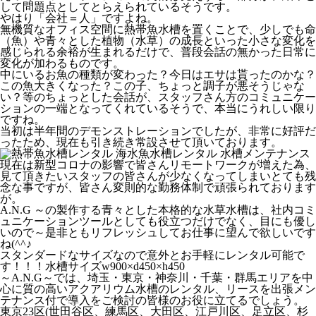
して問題点としてとらえられているそうです。
やはり「会社＝人」ですよね。
無機質なオフィス空間に熱帯魚水槽を置くことで、少しでも命
（魚）や青々とした植物（水草）の成長といった小さな変化を
感じられる余裕が生まれるだけで、普段会話の無かった日常に
変化が加わるものです。
中にいるお魚の種類が変わった？今日はエサは貰ったのかな？
この魚大きくなった？この子、ちょっと調子が悪そうじゃな
い？等のちょっとした会話が、スタッフさん方のコミュニケー
ションの一端となってくれているそうで、本当にうれしい限り
ですね。
当初は半年間のデモンストレーションでしたが、非常に好評だ
ったため、現在も引き続き常設させて頂いております。
現在は新型コロナの影響で皆さんリモートワークが増えた為、
見て頂きたいスタッフの皆さんが少なくなってしまいとても残
念な事ですが、皆さん変則的な勤務体制で頑張られております
が。
A.N.G ～の製作する青々とした本格的な水草水槽は、社内コミ
ュニケーションツールとしても役立つだけでなく、目にも優し
いので～是非ともリフレッシュしてお仕事に望んで欲しいです
ね(^^♪
スタンダードなサイズなので意外とお手軽にレンタル可能で
す！！！水槽サイズw900×d450×h450
～A.N.G～では、埼玉・東京・神奈川・千葉・群馬エリアを中
心に質の高いアクアリウム水槽のレンタル、リースを出張メン
テナンス付で導入をご検討の皆様のお役に立てるでしょう。
東京23区(世田谷区、練馬区、大田区、江戸川区、足立区、杉