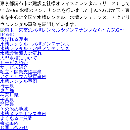
東京都調布市の建設会社様オフィスにレンタル（リース）して
いる90cm水槽のメンテナンスを行いました｜A.N.Gは埼玉・東
京を中心に全国で水槽レンタル、水槽メンテナンス、アクアリ
ウムレンタル事業を展開しています。
HOME
選ばれる理由
水槽レンタル・水槽メンテナンス
水槽レンタル・水槽メンテナンス
水槽設置導入の流れ
大型水槽について
サービス紹介
サービス紹介
独立・開業支援事業
アクアリウム設置事例
水槽レンタル事例
埼玉県
東京都
神奈川県
千葉県
群馬県
その他の地域
水槽メンテナンス事例
よくあるご質問
会社案内
お問い合わせ