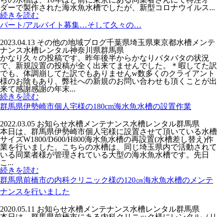
ダーで製作された海水魚水槽でしたが、新型コロナウイルス...
続きを読む
パート/アルバイト募集…そして久々の…
2023.04.13
その他の地域
ブログ
千葉県
埼玉県
東京都
水槽メンテ
ナンス
水槽レンタル
神奈川県
群馬県
かなり久々の投稿です。昨年後半からかなりバタバタの状況
で、新規設置の投稿が全く出来てませんでした。＊暇してた訳
でも、体調崩してた訳でもありませんw数多くのクライアント
様のお陰もあり、弊社への新規のお問い合わせも頂くことが出
来て感謝感謝の年末...
続きを読む
群馬県伊勢崎市個人宅様の180cm海水魚水槽の設置作業
2022.03.05
お知らせ
水槽メンテナンス
水槽レンタル
群馬県
本日は、群馬県伊勢崎市個人宅様に設置させて頂いている水槽
サイズW1800/D600/H800海水魚水槽の再設置(水槽差し替え)作
業を行いました。こちらの水槽は、同じ埼玉県内で活動されて
いる同業者様が管理されている大型の海水魚水槽です。先日
こ...
続きを読む
群馬県前橋市の内科クリニック様の120㎝海水魚水槽のメンテ
ナンスを行いました
2020.05.11
お知らせ
水槽メンテナンス
水槽レンタル
群馬県
本日は、群馬県前橋市にある内科クリニック様にレンタル（リ