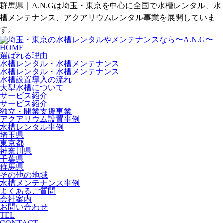
群馬県｜A.N.Gは埼玉・東京を中心に全国で水槽レンタル、水
槽メンテナンス、アクアリウムレンタル事業を展開していま
す。
HOME
選ばれる理由
水槽レンタル・水槽メンテナンス
水槽レンタル・水槽メンテナンス
水槽設置導入の流れ
大型水槽について
サービス紹介
サービス紹介
独立・開業支援事業
アクアリウム設置事例
水槽レンタル事例
埼玉県
東京都
神奈川県
千葉県
群馬県
その他の地域
水槽メンテナンス事例
よくあるご質問
会社案内
お問い合わせ
TEL
CONTACT