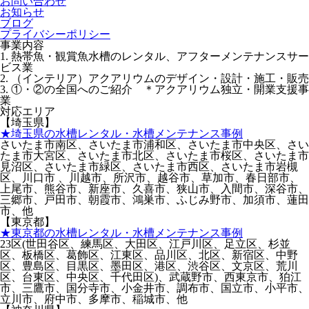
お問い合わせ
お知らせ
ブログ
プライバシーポリシー
事業内容
1. 熱帯魚・観賞魚水槽のレンタル、アフターメンテナンスサー
ビス業
2. （インテリア）アクアリウムのデザイン・設計・施工・販売
3. ①・②の全国へのご紹介 ＊アクアリウム独立・開業支援事
業
対応エリア
【埼玉県】
★埼玉県の水槽レンタル・水槽メンテナンス事例
さいたま市南区、さいたま市浦和区、さいたま市中央区、さい
たま市大宮区、さいたま市北区、さいたま市桜区、さいたま市
見沼区、さいたま市緑区、さいたま市西区、さいたま市岩槻
区、川口市 、川越市、所沢市、越谷市、草加市、春日部市、
上尾市、熊谷市、新座市、久喜市、狭山市、入間市、深谷市、
三郷市、戸田市、朝霞市、鴻巣市、ふじみ野市、加須市、蓮田
市、他
【東京都】
★東京都の水槽レンタル・水槽メンテナンス事例
23区(世田谷区、練馬区、大田区、江戸川区、足立区、杉並
区、板橋区、葛飾区、江東区、品川区、北区、新宿区、中野
区、豊島区、目黒区、墨田区、港区、渋谷区、文京区、荒川
区、台東区、中央区、千代田区)、武蔵野市、西東京市、狛江
市、三鷹市、国分寺市、小金井市、調布市、国立市、小平市、
立川市、府中市、多摩市、稲城市、他