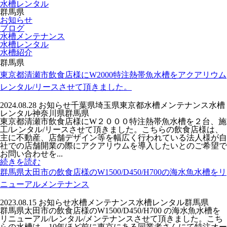
水槽レンタル
群馬県
お知らせ
ブログ
水槽メンテナンス
水槽レンタル
水槽紹介
群馬県
東京都清瀬市飲食店様にW2000特注熱帯魚水槽をアクアリウム
レンタル/リースさせて頂きました。
2024.08.28
お知らせ
千葉県
埼玉県
東京都
水槽メンテナンス
水槽
レンタル
神奈川県
群馬県
東京都清瀬市飲食店様にW２０００特注熱帯魚水槽を２台、施
工/レンタル/リースさせて頂きました。こちらの飲食店様は、
主に不動産、店舗デザイン等を幅広く行われている法人様が自
社での店舗開業の際にアクアリウムを導入したいとのご希望で
お問い合わせを...
続きを読む
群馬県太田市の飲食店様のW1500/D450/H700の海水魚水槽をリ
ニューアルメンテナンス
2023.08.15
お知らせ
水槽メンテナンス
水槽レンタル
群馬県
群馬県太田市の飲食店様のW1500/D450/H700 の海水魚水槽を
リニューアル/レンタル/メンテナンスさせて頂きました。こち
らの水槽は、10年ほど前に東京にある同業者さんにて特注オー