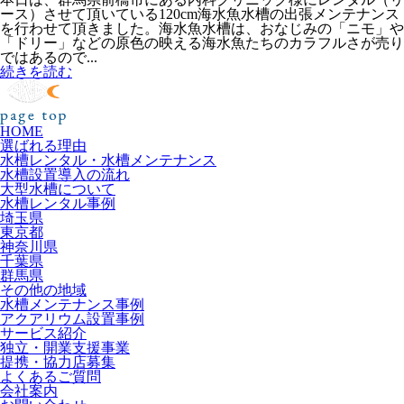
ース）させて頂いている120cm海水魚水槽の出張メンテナンス
を行わせて頂きました。海水魚水槽は、おなじみの「ニモ」や
「ドリー」などの原色の映える海水魚たちのカラフルさが売り
ではあるので...
続きを読む
HOME
選ばれる理由
水槽レンタル・水槽メンテナンス
水槽設置導入の流れ
大型水槽について
水槽レンタル事例
埼玉県
東京都
神奈川県
千葉県
群馬県
その他の地域
水槽メンテナンス事例
アクアリウム設置事例
サービス紹介
独立・開業支援事業
提携・協力店募集
よくあるご質問
会社案内