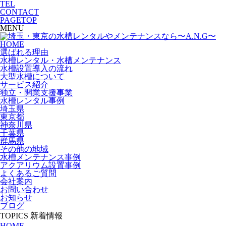
TEL
CONTACT
PAGETOP
MENU
HOME
選ばれる理由
水槽レンタル・水槽メンテナンス
水槽設置導入の流れ
大型水槽について
サービス紹介
独立・開業支援事業
水槽レンタル事例
埼玉県
東京都
神奈川県
千葉県
群馬県
その他の地域
水槽メンテナンス事例
アクアリウム設置事例
よくあるご質問
会社案内
お問い合わせ
お知らせ
ブログ
TOPICS
新着情報
HOME