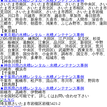
★埼玉県の水槽レンタル・水槽メンテナンス事例
さいたま市南区、さいたま市浦和区、さいたま市中央区、さい
たま市大宮区、さいたま市北区、さいたま市桜区、さいたま市
見沼区、さいたま市緑区、さいたま市西区、さいたま市岩槻
区、川口市 、川越市、所沢市、越谷市、草加市、春日部市、
上尾市、熊谷市、新座市、久喜市、狭山市、入間市、深谷市、
三郷市、戸田市、朝霞市、鴻巣市、ふじみ野市、加須市、蓮田
市、他
【東京都】
★東京都の水槽レンタル・水槽メンテナンス事例
23区(世田谷区、練馬区、大田区、江戸川区、足立区、杉並
区、板橋区、葛飾区、江東区、品川区、北区、新宿区、中野
区、豊島区、目黒区、墨田区、港区、渋谷区、文京区、荒川
区、台東区、中央区、千代田区)、武蔵野市、西東京市、狛江
市、三鷹市、国分寺市、小金井市、調布市、国立市、小平市、
立川市、府中市、多摩市、稲城市、他
【神奈川県】
★神奈川県の水槽レンタル・水槽メンテナンス事例
川崎市、横浜市
【千葉県】
★千葉県の水槽レンタル・水槽メンテナンス事例
千葉市、船橋市、松戸市、流山市、市川市、柏市、野田市
【群馬県】
★群馬県の水槽レンタル・水槽メンテナンス事例
前橋市、高崎市、伊勢崎市
※全国対応可能です。 詳しくはお問い合わせ下さい
埼玉県さいたま市岩槻区岩槻5421-2