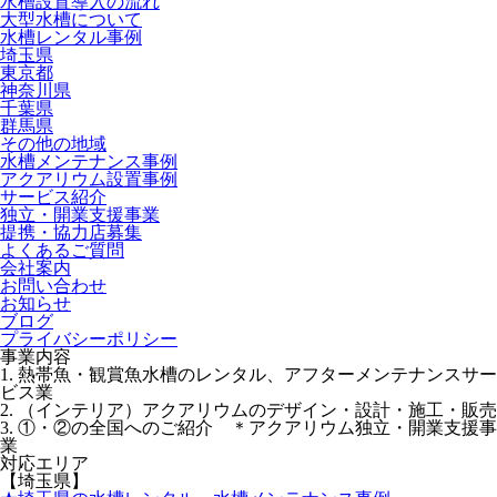
水槽設置導入の流れ
大型水槽について
水槽レンタル事例
埼玉県
東京都
神奈川県
千葉県
群馬県
その他の地域
水槽メンテナンス事例
アクアリウム設置事例
サービス紹介
独立・開業支援事業
提携・協力店募集
よくあるご質問
会社案内
お問い合わせ
お知らせ
ブログ
プライバシーポリシー
事業内容
1. 熱帯魚・観賞魚水槽のレンタル、アフターメンテナンスサー
ビス業
2. （インテリア）アクアリウムのデザイン・設計・施工・販売
3. ①・②の全国へのご紹介 ＊アクアリウム独立・開業支援事
業
対応エリア
【埼玉県】