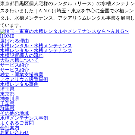
東京都目黒区個人宅様のレンタル（リース）の水槽メンテナン
スを行いました｜A.N.Gは埼玉・東京を中心に全国で水槽レン
タル、水槽メンテナンス、アクアリウムレンタル事業を展開し
ています。
HOME
選ばれる理由
水槽レンタル・水槽メンテナンス
水槽レンタル・水槽メンテナンス
水槽設置導入の流れ
大型水槽について
サービス紹介
サービス紹介
独立・開業支援事業
アクアリウム設置事例
水槽レンタル事例
埼玉県
東京都
神奈川県
千葉県
群馬県
その他の地域
水槽メンテナンス事例
よくあるご質問
会社案内
お問い合わせ