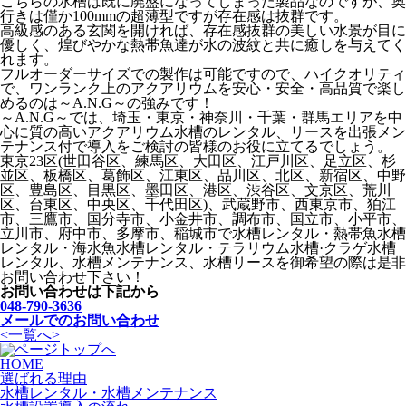
こちらの水槽は既に廃盤になってしまった製品なのですが、奥
行きは僅か100mmの超薄型ですが存在感は抜群です。
高級感のある玄関を開ければ、存在感抜群の美しい水景が目に
優しく、煌びやかな熱帯魚達が水の波紋と共に癒しを与えてく
れます。
フルオーダーサイズでの製作は可能ですので、ハイクオリティ
で、ワンランク上のアクアリウムを安心・安全・高品質で楽し
めるのは～A.N.G～の強みです！
～A.N.G～では、埼玉・東京・神奈川・千葉・群馬エリアを中
心に質の高いアクアリウム水槽のレンタル、リースを出張メン
テナンス付で導入をご検討の皆様のお役に立てるでしょう。
東京23区(世田谷区、練馬区、大田区、江戸川区、足立区、杉
並区、板橋区、葛飾区、江東区、品川区、北区、新宿区、中野
区、豊島区、目黒区、墨田区、港区、渋谷区、文京区、荒川
区、台東区、中央区、千代田区)、武蔵野市、西東京市、狛江
市、三鷹市、国分寺市、小金井市、調布市、国立市、小平市、
立川市、府中市、多摩市、稲城市で水槽レンタル・熱帯魚水槽
レンタル・海水魚水槽レンタル・テラリウム水槽·クラゲ水槽
レンタル、水槽メンテナンス、水槽リースを御希望の際は是非
お問い合わせ下さい！
お問い合わせは下記から
048-790-3636
メールでのお問い合わせ
<
一覧へ
>
HOME
選ばれる理由
水槽レンタル・水槽メンテナンス