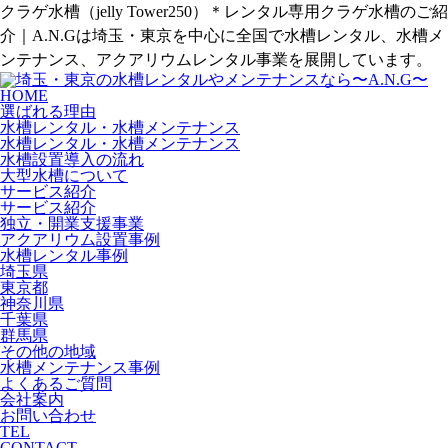
クラゲ水槽（jelly Tower250）＊レンタル専用クラゲ水槽のご紹
介｜A.N.Gは埼玉・東京を中心に全国で水槽レンタル、水槽メ
ンテナンス、アクアリウムレンタル事業を展開しています。
HOME
選ばれる理由
水槽レンタル・水槽メンテナンス
水槽レンタル・水槽メンテナンス
水槽設置導入の流れ
大型水槽について
サービス紹介
サービス紹介
独立・開業支援事業
アクアリウム設置事例
水槽レンタル事例
埼玉県
東京都
神奈川県
千葉県
群馬県
その他の地域
水槽メンテナンス事例
よくあるご質問
会社案内
お問い合わせ
TEL
CONTACT