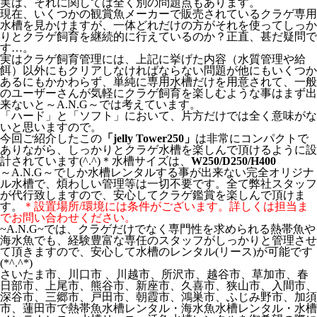
実は、それに関しては全く別の問題点もあります。
現在、いくつかの観賞魚メーカーで販売されているクラゲ専用
水槽を見かけますが、一体どれだけの方がそれを使ってしっか
りとクラゲ飼育を継続的に行えているのか？正直、甚だ疑問で
す…。
実はクラゲ飼育管理には、上記に挙げた内容（水質管理や給
餌）以外にもクリアしなければならない問題が他にもいくつか
あるにもかかわらず、単純に専用水槽だけを用意されて、一般
のユーザーさんが気軽にクラゲ飼育を楽しむような事はまず出
来ないと～A.N.G～では考えています。
「ハード」と「ソフト」において、片方だけでは全く意味がな
いと思いますので。
今回ご紹介したこの
「jelly Tower250」
は非常にコンパクトで
ありながら、しっかりとクラゲ水槽を楽しんで頂けるように設
計されています(^.^)＊水槽サイズは、
W250/D250/H400
～A.N.G～でしか水槽レンタルする事が出来ない完全オリジナ
ル水槽で、煩わしい管理等は一切不要です。全て弊社スタッフ
が代行致しますので、安心してクラゲ鑑賞を楽しんで頂けま
す。
＊設置場所/環境には条件がございます。詳しくは担当ま
でお問い合わせください。
~A.N.G~では、クラゲだけでなく専門性を求められる熱帯魚や
海水魚でも、経験豊富な専任のスタッフがしっかりと管理させ
て頂きますので、安心して水槽のレンタル(リース)が可能です
(*^.^*)
さいたま市、川口市 、川越市、所沢市、越谷市、草加市、春
日部市、上尾市、熊谷市、新座市、久喜市、狭山市、入間市、
深谷市、三郷市、戸田市、朝霞市、鴻巣市、ふじみ野市、加須
市、蓮田市で熱帯魚水槽レンタル・海水魚水槽レンタル・水槽