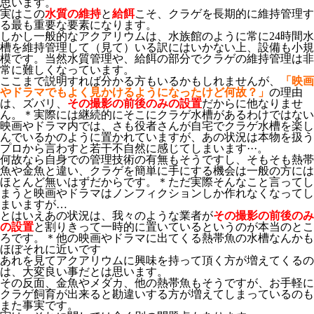
思います。
実はこの
水質の維持
と
給餌
こそ、クラゲを長期的に維持管理す
る最も重要な要素になります。
しかし一般的なアクアリウムは、水族館のように常に24時間水
槽を維持管理して（見て）いる訳にはいかない上、設備も小規
模です。当然水質管理や、給餌の部分でクラゲの維持管理は非
常に難しくなっています。
ここまで説明すれば分かる方もいるかもしれませんが、
「映画
やドラマでもよく見かけるようになったけど何故？」
の理由
は、ズバリ、
その
撮影の前後のみの設置
だからに他なりませ
ん。＊実際には継続的にそこにクラゲ水槽があるわけではない
映画やドラマ内では、さも役者さんが自宅でクラゲ水槽を楽し
んでいるかのように置かれていますが、あの状況は本物を扱う
プロから言わすと若干不自然に感じてしまいます···。
何故なら自身での管理技術の有無もそうですし、そもそも熱帯
魚や金魚と違い、クラゲを簡単に手にする機会は一般の方には
ほとんど無いはずだからです。＊ただ実際そんなこと言ってし
まうと映画やドラマはノンフィクションしか作れなくなってし
まいますが…
とはいえあの状況は、我々のような業者が
その
撮影の前後のみ
の設置
と割りきって一時的に置いているというのが本当のとこ
ろです。＊他の映画やドラマに出てくる熱帯魚の水槽なんかも
ほぼそれに近いです
あれを見てアクアリウムに興味を持って頂く方が増えてくるの
は、大変良い事だとは思います。
その反面、金魚やメダカ、他の熱帯魚もそうですが、お手軽に
クラゲ飼育が出来ると勘違いする方が増えてしまっているのも
また事実です。