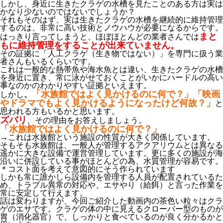
しかし、身近に生きたクラゲの水槽を見たことのある方は実は
かなり少ないのではないでしょうか？
それもそのはず、実は生きたクラゲの水槽を継続的に維持管理
するのは、非常に高い技術とノウハウが必要になるからです。
まと
はっきり言ってしまうと、ほぼほとんどの業者さんでは
もに維持管理をすることが出来ていません。
その証拠に「人工クラゲ（生き物ではない）」を専門に扱う業
者さんもいるくらいです。
これは一般的な熱帯魚や海水魚とは違い、生きたクラゲの水槽
を身近に置き、常に泳がせておくことがいかにハードルの高い
事なのかのわかりやすい証拠といえます。
「水族館ではよく見かけるのに何で？」「映画
しかし
、
やドラマでもよく見かけるようになったけど何故？」
と
思われる方もいるかと思います。
ズバリ
、その理由をお答えしましょう。
「水族館ではよく見かけるのに何で？」
→
これは水族館という施設の性質が大きく関係しています。
そもそも水族館は、一般人が管理するアクアリウムとは異なる
遥かに大きな設備で運営管理しています。更に多くの施設が海
沿いに併設している事がほとんどの為、水質管理が容易です。
＊コスト面を考えて意図的にそう作られています
しかも常に誰かしら設備内を管理する人員が配置されているた
め、トラブル異常の対応や、エサやり（給餌）と言った作業を
常に安定して行えます。
話は変わりますが、今回ご紹介した動画内の茶色い粒々はクラ
ゲのエサです。クラゲの体の中に見えるクローバー型のものが
胃（消化器官）で、しっかりと食べているのが良く分かるかと