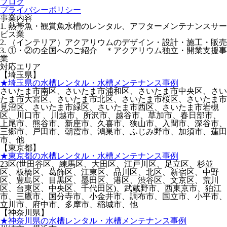
ブログ
プライバシーポリシー
事業内容
1. 熱帯魚・観賞魚水槽のレンタル、アフターメンテナンスサー
ビス業
2. （インテリア）アクアリウムのデザイン・設計・施工・販売
3. ①・②の全国へのご紹介 ＊アクアリウム独立・開業支援事
業
対応エリア
【埼玉県】
★埼玉県の水槽レンタル・水槽メンテナンス事例
さいたま市南区、さいたま市浦和区、さいたま市中央区、さい
たま市大宮区、さいたま市北区、さいたま市桜区、さいたま市
見沼区、さいたま市緑区、さいたま市西区、さいたま市岩槻
区、川口市 、川越市、所沢市、越谷市、草加市、春日部市、
上尾市、熊谷市、新座市、久喜市、狭山市、入間市、深谷市、
三郷市、戸田市、朝霞市、鴻巣市、ふじみ野市、加須市、蓮田
市、他
【東京都】
★東京都の水槽レンタル・水槽メンテナンス事例
23区(世田谷区、練馬区、大田区、江戸川区、足立区、杉並
区、板橋区、葛飾区、江東区、品川区、北区、新宿区、中野
区、豊島区、目黒区、墨田区、港区、渋谷区、文京区、荒川
区、台東区、中央区、千代田区)、武蔵野市、西東京市、狛江
市、三鷹市、国分寺市、小金井市、調布市、国立市、小平市、
立川市、府中市、多摩市、稲城市、他
【神奈川県】
★神奈川県の水槽レンタル・水槽メンテナンス事例