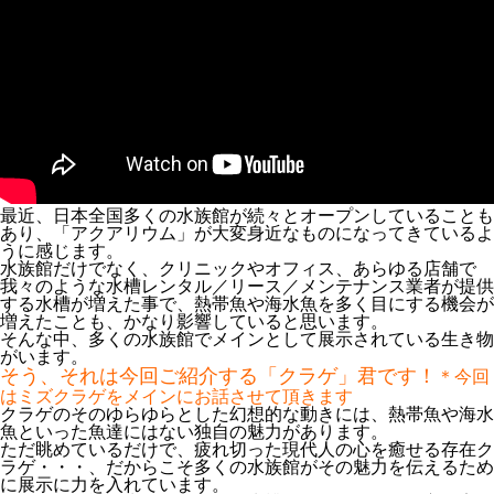
最近、日本全国多くの水族館が続々とオープンしていることも
あり、「アクアリウム」が大変身近なものになってきているよ
うに感じます。
水族館だけでなく、クリニックやオフィス、あらゆる店舗で
我々のような水槽レンタル／リース／メンテナンス業者が提供
する水槽が増えた事で、熱帯魚や海水魚を多く目にする機会が
増えたことも、かなり影響していると思います。
そんな中、多くの水族館でメインとして展示されている生き物
がいます。
そう、それは今回ご紹介する「クラゲ」君です！
＊今回
はミズクラゲをメインにお話させて頂きます
クラゲのそのゆらゆらとした幻想的な動きには、熱帯魚や海水
魚といった魚達にはない独自の魅力があります。
ただ眺めているだけで、疲れ切った現代人の心を癒せる存在ク
ラゲ・・・、だからこそ多くの水族館がその魅力を伝えるため
に展示に力を入れています。