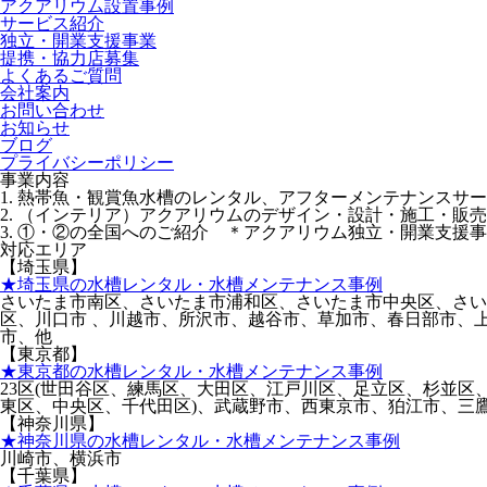
アクアリウム設置事例
サービス紹介
独立・開業支援事業
提携・協力店募集
よくあるご質問
会社案内
お問い合わせ
お知らせ
ブログ
プライバシーポリシー
事業内容
1. 熱帯魚・観賞魚水槽のレンタル、アフターメンテナンスサ
2. （インテリア）アクアリウムのデザイン・設計・施工・販売
3. ①・②の全国へのご紹介 ＊アクアリウム独立・開業支援
対応エリア
【埼玉県】
★埼玉県の水槽レンタル・水槽メンテナンス事例
さいたま市南区、さいたま市浦和区、さいたま市中央区、さ
区、川口市 、川越市、所沢市、越谷市、草加市、春日部市、
市、他
【東京都】
★東京都の水槽レンタル・水槽メンテナンス事例
23区(世田谷区、練馬区、大田区、江戸川区、足立区、杉並
東区、中央区、千代田区)、武蔵野市、西東京市、狛江市、三
【神奈川県】
★神奈川県の水槽レンタル・水槽メンテナンス事例
川崎市、横浜市
【千葉県】