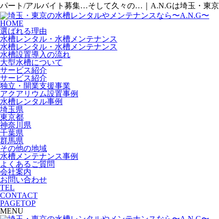
パート/アルバイト募集…そして久々の…｜A.N.Gは埼玉・
HOME
選ばれる理由
水槽レンタル・水槽メンテナンス
水槽レンタル・水槽メンテナンス
水槽設置導入の流れ
大型水槽について
サービス紹介
サービス紹介
独立・開業支援事業
アクアリウム設置事例
水槽レンタル事例
埼玉県
東京都
神奈川県
千葉県
群馬県
その他の地域
水槽メンテナンス事例
よくあるご質問
会社案内
お問い合わせ
TEL
CONTACT
PAGETOP
MENU