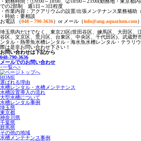
・勤務時間：①9:00～18:00、②18:00～23:00(勤務地・東京都内
での2部制 週1日～3日程度
・作業内容：アクアリウムの設置/出張メンテナンス業務補助
・時給：要相談
お電話 （
048－790-3636
）or メール（
info@ang-aquarium.com
埼玉県内だけでなく、東京23区(世田谷区、練馬区、大田区
谷区、文京区、荒川区、台東区、中央区、千代田区)、武蔵野
ンタル・熱帯魚水槽レンタル・海水魚水槽レンタル・テラリウ
際は是非お問い合わせ下さい！
お問い合わせは下記から
048-790-3636
メールでのお問い合わせ
<
一覧へ
>
HOME
選ばれる理由
水槽レンタル・水槽メンテナンス
水槽設置導入の流れ
大型水槽について
水槽レンタル事例
埼玉県
東京都
神奈川県
千葉県
群馬県
その他の地域
水槽メンテナンス事例