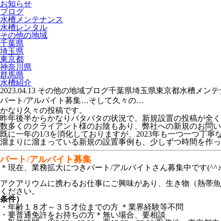
お知らせ
ブログ
水槽メンテナンス
水槽レンタル
その他の地域
千葉県
埼玉県
東京都
神奈川県
群馬県
水槽紹介
2023.04.13
その他の地域
ブログ
千葉県
埼玉県
東京都
水槽メンテ
パート/アルバイト募集…そして久々の…
かなり久々の投稿です。
昨年後半からかなりバタバタの状況で、新規設置の投稿が全く
数多くのクライアント様のお陰もあり、弊社への新規のお問い
既に一年の1/3を消化しておりますが、2023年も一つ一つ
溜まりに溜まっている新規の設置事例も、少しずつ時間を作って
パート/アルバイト募集
＊現在、業務拡大につきパート/アルバイトさん募集中です(^^
アクアリウムに携わるお仕事にご興味があり、生き物（熱帯魚
ください。
条件）
・年齢１８才～３５才位までの方 ＊業界経験等不問
・要普通免許をお持ちの方＊無い場合、要相談